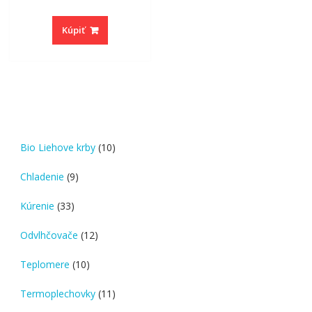
Kúpiť
10
Bio Liehove krby
10
products
9
Chladenie
9
products
33
Kúrenie
33
products
12
Odvlhčovače
12
products
10
Teplomere
10
products
11
Termoplechovky
11
products