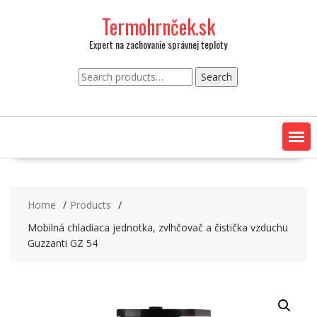
Skip
Termohrnček.sk
to
content
Expert na zachovanie správnej teploty
Search
Search
for:
Home
Products
Mobilná chladiaca jednotka, zvlhčovač a čistička vzduchu
Guzzanti GZ 54