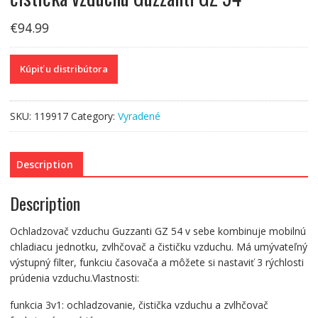
€
94.99
Kúpiť u distribútora
SKU:
119917
Category:
Vyradené
Description
Description
Ochladzovač vzduchu Guzzanti GZ 54 v sebe kombinuje mobilnú
chladiacu jednotku, zvlhčovač a čističku vzduchu. Má umývateľný
výstupný filter, funkciu časovača a môžete si nastaviť 3 rýchlosti
prúdenia vzduchu.Vlastnosti:
funkcia 3v1: ochladzovanie, čistička vzduchu a zvlhčovač