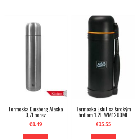
Termoska Duisberg Alaska
Termoska Esbit sa širokým
0,7l nerez
hrdlom 1.2L WM1200ML
€
8.49
€
35.55