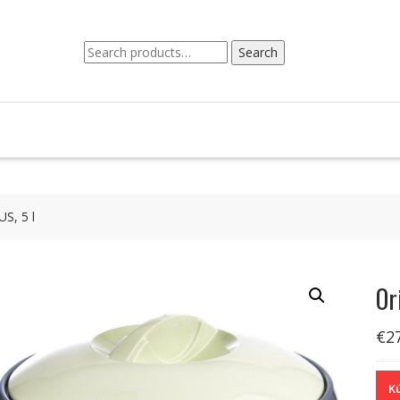
Search
Search
for:
S, 5 l
Or
€
2
Kú