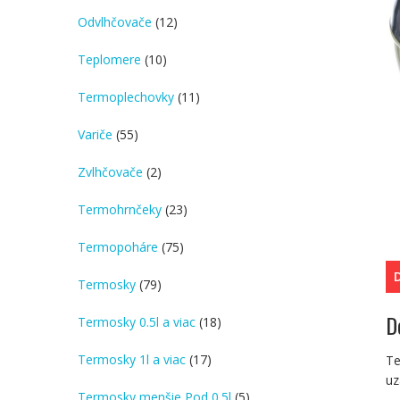
products
12
Odvlhčovače
12
products
10
Teplomere
10
products
11
Termoplechovky
11
products
55
Variče
55
products
2
Zvlhčovače
2
products
23
Termohrnčeky
23
products
75
Termopoháre
75
products
79
Termosky
79
products
D
18
Termosky 0.5l a viac
18
products
17
Termosky 1l a viac
17
Te
products
uz
5
Termosky menšie Pod 0.5l
5