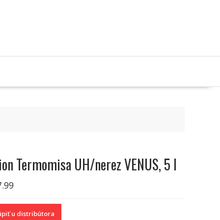
ion Termomisa UH/nerez VENUS, 5 l
7.99
piť u distribútora