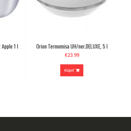
 Apple 1 l
Orion Termomisa UH/ner.DELUXE, 5 l
€
23.99
Kúpiť