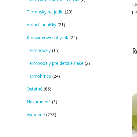
Id
products
po
20
Termosky na jedlo
20
products
21
Autochladničky
21
products
24
Kampingový nábytok
24
products
R
15
Termoobaly
15
products
2
Termoobaly pre detské flaše
2
products
24
Termohrnce
24
products
86
Ostatné
86
products
3
Nezaradené
3
products
278
Vyradené
278
products