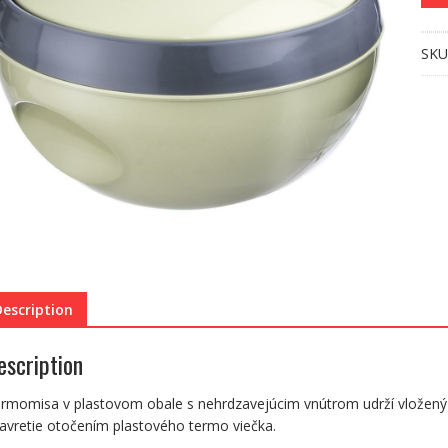
SKU
Description
escription
rmomisa v plastovom obale s nehrdzavejúcim vnútrom udrží vložený 
avretie otočením plastového termo viečka.