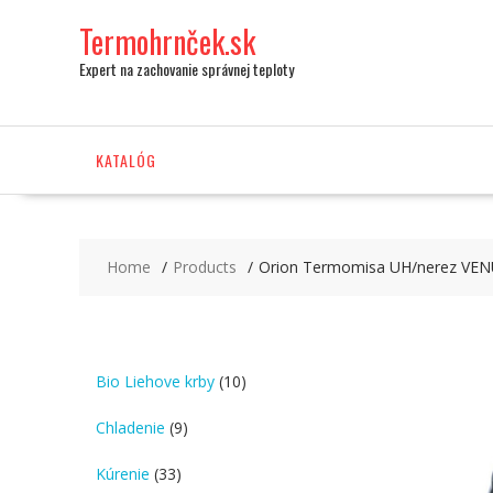
Skip
Termohrnček.sk
to
content
Expert na zachovanie správnej teploty
KATALÓG
Home
Products
Orion Termomisa UH/nerez VENU
10
Bio Liehove krby
10
products
9
Chladenie
9
products
33
Kúrenie
33