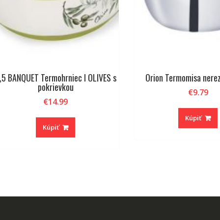
,5 BANQUET Termohrniec l OLIVES s
Orion Termomisa nerez
pokrievkou
€
9.79
€
14.99
Kúpiť
Kúpiť