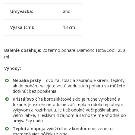
Umývačka:
áno
Výška (cm):
13 cm
Balenie obsahuje:
2x termo pohare Diamond Hot&Cool, 250
ml
Výhody:
Nepália prsty
– dvojitá izolácia zabraňuje šíreniu teploty,
ak do poháru nalejete vretú vodu stien poháru sa môžete
dotkňúť bez popálenia.
Krištáľovo číre
borosilikátové sklo je ručne vyrobené a
fúkané. Je extrémne odolné voči teplu a odolá teplotným
výkyvom a roztrhnutiu. Je tiež odolné voči poškriabaniu,
veľmi ľahké, s lesklým dizajnom a samozrejme vhodné do
umývačky riadu.
Teplota nápoja
vydrží dlho v komformnéj zóne to
znamená viac pôžitku z pitia.