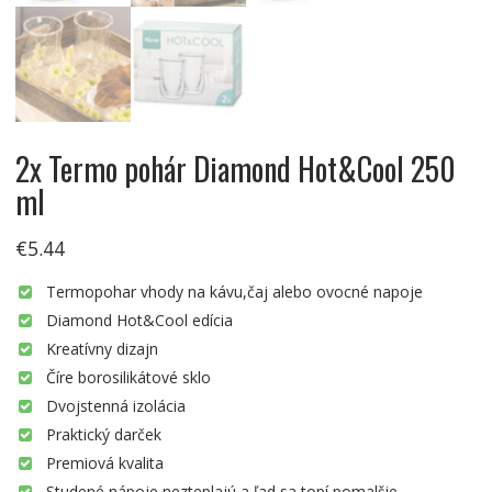
2x Termo pohár Diamond Hot&Cool 250
ml
€
5.44
Termopohar vhody na kávu,čaj alebo ovocné napoje
Diamond Hot&Cool edícia
Kreatívny dizajn
Číre borosilikátové sklo
Dvojstenná izolácia
Praktický darček
Premiová kvalita
Studené nápoje nezteplajú a ľad sa topí pomalšie