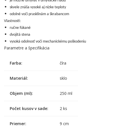
je možné umývať v umývačke riadu
skvele znáša vysoké aj nízke teploty
odolné voči prasklinám a škrabancom
Vlastnosti:
ručne fúkané
dvojitá stena
vysoká odolnosť voči mechanickému poškodeniu
Parametre a špecifikácia
Farba:
číra
Materiál:
sklo
Objem (ml):
250 ml
Počet kusov v sade:
2 ks
Priemer:
9 cm