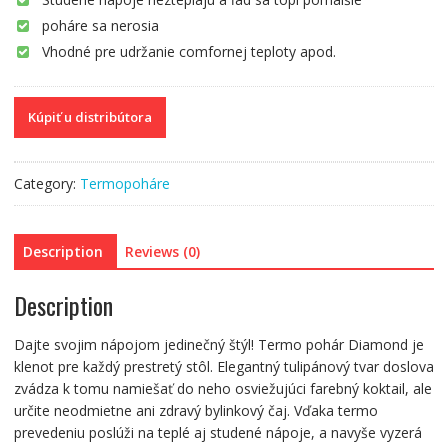
poháre sa nerosia
Vhodné pre udržanie comfornej teploty apod.
Kúpiť u distribútora
Category:
Termopoháre
Description
Reviews (0)
Description
Dajte svojim nápojom jedinečný štýl! Termo pohár Diamond je
klenot pre každý prestretý stôl. Elegantný tulipánový tvar doslova
zvádza k tomu namiešať do neho osviežujúci farebný koktail, ale
určite neodmietne ani zdravý bylinkový čaj. Vďaka termo
prevedeniu poslúži na teplé aj studené nápoje, a navyše vyzerá