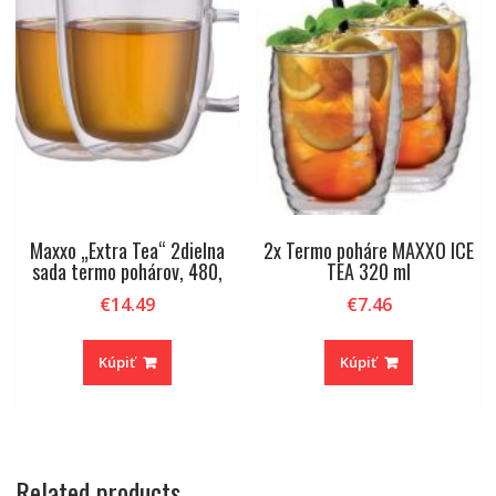
Maxxo „Extra Tea“ 2dielna
2x Termo poháre MAXXO ICE
sada termo pohárov, 480,
TEA 320 ml
€
14.49
€
7.46
Kúpiť
Kúpiť
Related products