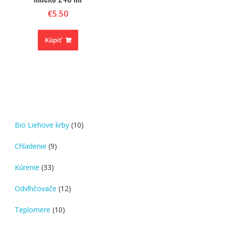
€
5.50
Kúpiť
10
Bio Liehove krby
10
products
9
Chladenie
9
products
33
Kúrenie
33
products
12
Odvlhčovače
12
products
10
Teplomere
10
products