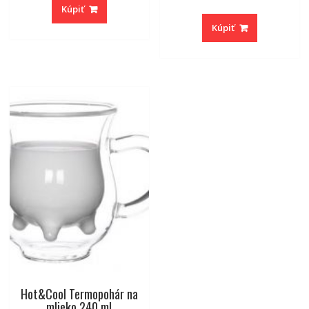
Kúpiť
Kúpiť
Hot&Cool Termopohár na
mlieko 240 ml