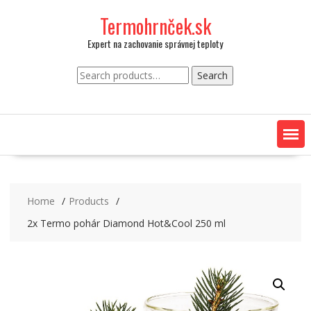
Skip
Termohrnček.sk
to
content
Expert na zachovanie správnej teploty
Search
Search
for:
Home
Products
2x Termo pohár Diamond Hot&Cool 250 ml