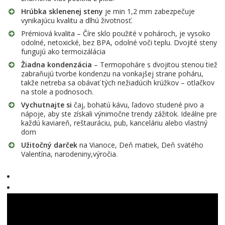
Hrúbka sklenenej steny
je min 1,2 mm zabezpečuje
vynikajúcu kvalitu a dlhú životnosť.
Prémiová kvalita – Číre sklo použité v pohároch, je vysoko
odolné, netoxické, bez BPA, odolné voči teplu. Dvojité steny
fungujú ako termoizálácia
Žiadna kondenzácia
– Termopoháre s dvojitou stenou tiež
zabraňujú tvorbe kondenzu na vonkajšej strane poháru,
takže netreba sa obávať tých nežiadúcih krúžkov – otlačkov
na stole a podnosoch.
Vychutnajte si
čaj, bohatú kávu, ľadovo studené pivo a
nápoje, aby ste získali výnimočne trendy zážitok. Ideálne pre
každú kaviareň, reštauráciu, pub, kanceláriu alebo vlastný
dom
Užitočný darček
na Vianoce, Deň matiek, Deň svätého
Valentína, narodeniny,výročia.