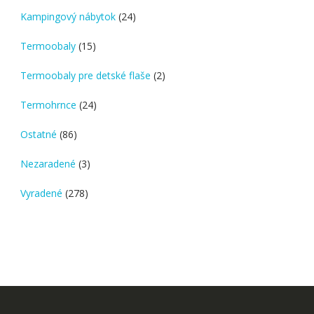
products
24
Kampingový nábytok
24
products
15
Termoobaly
15
products
2
Termoobaly pre detské flaše
2
products
24
Termohrnce
24
products
86
Ostatné
86
products
3
Nezaradené
3
products
278
Vyradené
278
products