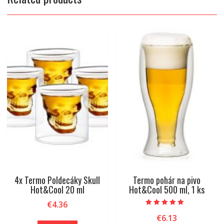
4x Termo Poldecáky Skull
Termo pohár na pivo
Hot&Cool 20 ml
Hot&Cool 500 ml, 1 ks
€
4.36
Rated
€
6.13
5.00
out of 5