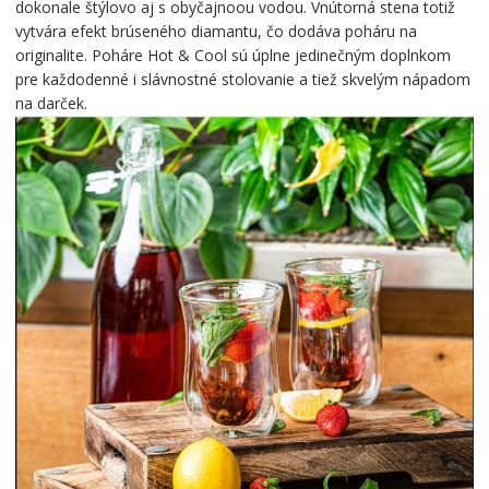
dokonale štýlovo aj s obyčajnoou vodou. Vnútorná stena totiž
vytvára efekt brúseného diamantu, čo dodáva poháru na
originalite. Poháre Hot & Cool sú úplne jedinečným doplnkom
pre každodenné i slávnostné stolovanie a tiež skvelým nápadom
na darček.