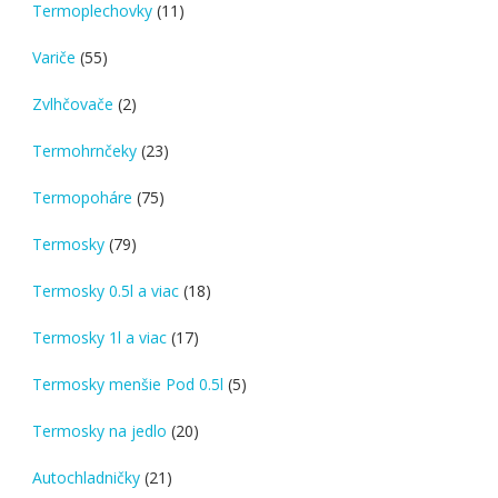
11
Termoplechovky
11
products
55
Variče
55
products
2
Zvlhčovače
2
products
23
Termohrnčeky
23
products
75
Termopoháre
75
products
79
Termosky
79
products
18
Termosky 0.5l a viac
18
products
17
Termosky 1l a viac
17
products
5
Termosky menšie Pod 0.5l
5
products
20
Termosky na jedlo
20
products
21
Autochladničky
21