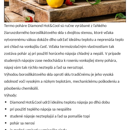
Termo poháre Diamond Hot&Cool sú ručne vyrábané z ľahkého
žiaruvzdorného borosilikátového skla s dvojitou stenou, ktoré vďaka
vytvorenému vákuu dokáže dlho udržať ideálnu teplotu a neprenáša teplo
ani chlad na vonkajšiu časť. Vďaka termoizolačným vlastnostiam tak
zostáva pohár aj pri použití horúceho nápoja chladný a nepáli. V prípade
studených nápojov zase nedochádza k roseniu vonkajšej steny pohára,
nápoj vám tak rýchlo nezteplá a ľad sa neroztopí.
Výhodou borosilikátového skla oproti sklu tradičnému je jeho vysoká
odolnosť voči vysokým a nízkym teplotám, mechanickému poškodeniu a
pôsobeniu chemikálií.
Výhody:
Diamond Hot&Cool udrží ideálnu teplotu nápoja po dlhú dobu
pri použití teplého nápoja sa nespálite
studené nápoje nezteplajúí a ľad sa pomalšie topí
pohár sa nerosí